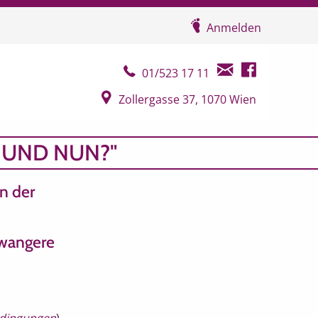
Anmelden
Telefonkontakt
E-Mail Kontakt
Facebook Seit
01/523 17 11
Google Map
Zollergasse 37, 1070 Wien
 UND NUN?"
n der
hwangere