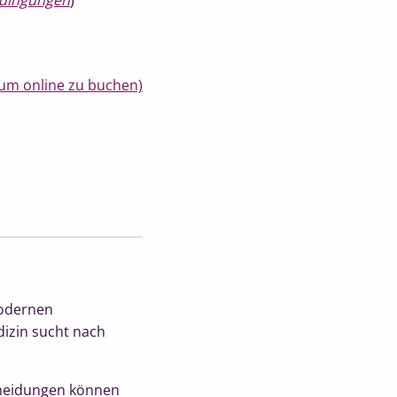
edingungen
)
um online zu buchen)
modernen
dizin sucht nach
scheidungen können