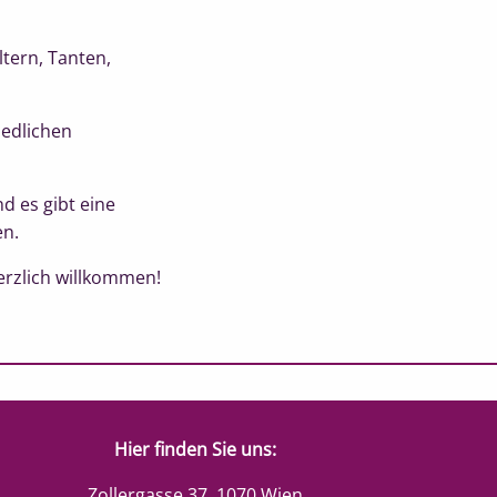
tern, Tanten,
iedlichen
d es gibt eine
en.
erzlich willkommen!
Hier finden Sie uns:
Zollergasse 37, 1070 Wien