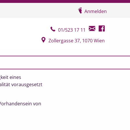
Anmelden
Telefonkontakt
E-Mail Kontakt
Facebook Seit
01/523 17 11
Google Map
Zollergasse 37, 1070 Wien
keit eines
lität vorausgesetzt
s Vorhandensein von