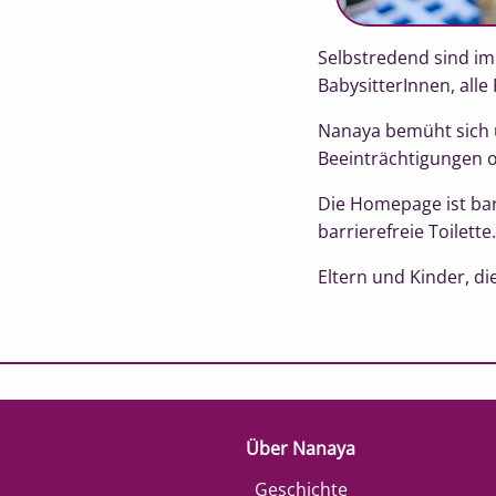
Selbstredend sind i
BabysitterInnen, alle F
Nanaya bemüht sich u
Beeinträchtigungen o
Die Homepage ist barr
barrierefreie Toilet
Eltern und Kinder, d
Über Nanaya
Geschichte