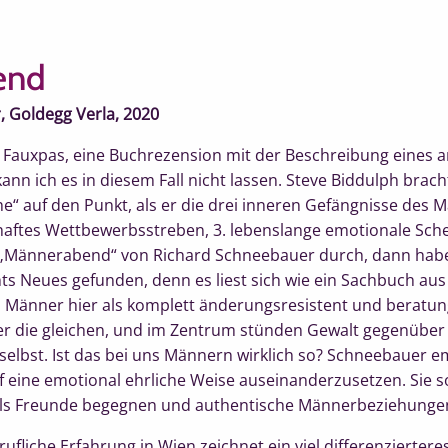
end
 Goldegg Verla, 2020
ein Fauxpas, eine Buchrezension mit der Beschreibung eines a
nn ich es in diesem Fall nicht lassen. Steve Biddulph brach
e“ auf den Punkt, als er die drei inneren Gefängnisse des M
haftes Wettbewerbsstreben, 3. lebenslange emotionale Scheu
r „Männerabend“ von Richard Schneebauer durch, dann habe
hts Neues gefunden, denn es liest sich wie ein Sachbuch au
 Männer hier als komplett änderungsresistent und beratun
r die gleichen, und im Zentrum stünden Gewalt gegenübe
elbst. Ist das bei uns Männern wirklich so? Schneebauer em
eine emotional ehrliche Weise auseinanderzusetzen. Sie so
 als Freunde begegnen und authentische Männerbeziehungen
ufliche Erfahrung in Wien zeichnet ein viel differenzierter