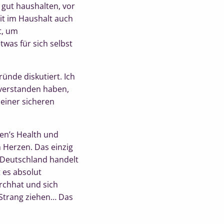
gut haushalten, vor
it im Haushalt auch
t, um
was für sich selbst
ünde diskutiert. Ich
 verstanden haben,
 einer sicheren
Men’s Health und
m Herzen. Das einzig
s Deutschland handelt
 es absolut
rchhat und sich
 Strang ziehen… Das