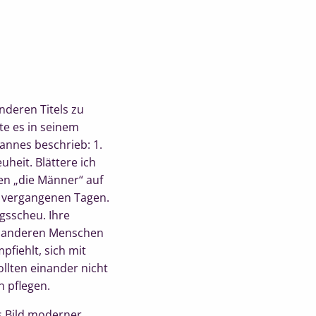
nderen Titels zu
te es in seinem
annes beschrieb: 1.
heit. Blättere ich
n „die Männer“ auf
s vergangenen Tagen.
gsscheu. Ihre
r anderen Menschen
pfiehlt, sich mit
llten einander nicht
 pflegen.
es Bild moderner