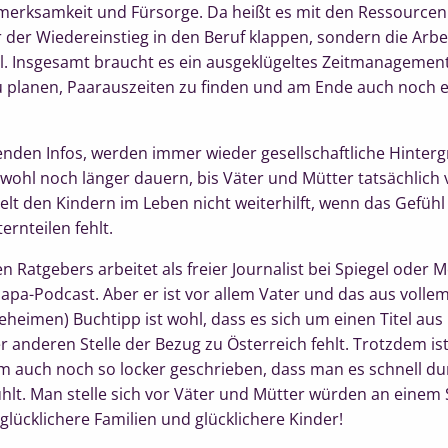
erksamkeit und Fürsorge. Da heißt es mit den Ressourcen 
r der Wiedereinstieg in den Beruf klappen, sondern die Arbe
soll. Insgesamt braucht es ein ausgeklügeltes Zeitmanagemen
zu planen, Paarauszeiten zu finden und am Ende auch noch et
nden Infos, werden immer wieder gesellschaftliche Hintergr
d wohl noch länger dauern, bis Väter und Mütter tatsächlich
elt den Kindern im Leben nicht weiterhilft, wenn das Gefühl
ernteilen fehlt.
en Ratgebers arbeitet als freier Journalist bei Spiegel oder 
apa-Podcast. Aber er ist vor allem Vater und das aus volle
eheimen) Buchtipp ist wohl, dass es sich um einen Titel au
 anderen Stelle der Bezug zu Österreich fehlt. Trotzdem ist
 auch noch so locker geschrieben, dass man es schnell du
ühlt. Man stelle sich vor Väter und Mütter würden an einem
lücklichere Familien und glücklichere Kinder!