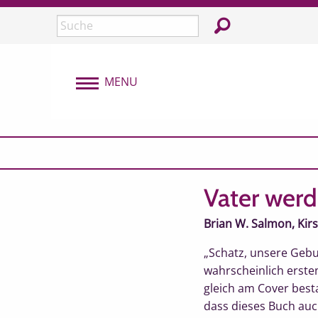
Überspringen und zum Inhalt
In der Webseite su
Seite durchsuchen:
MENU
MENU
Vater werd
Brian W. Salmon, Kir
„Schatz, unsere Gebur
wahrscheinlich erst
gleich am Cover best
dass dieses Buch auc