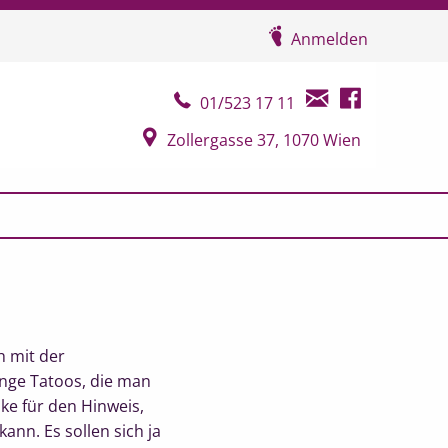
Anmelden
Telefonkontakt
E-Mail Kontakt
Facebook Seit
01/523 17 11
Google Map
Zollergasse 37, 1070 Wien
h mit der
nge Tatoos, die man
e für den Hinweis,
nn. Es sollen sich ja