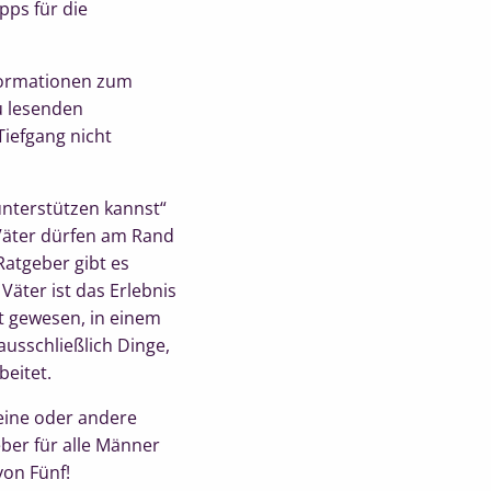
pps für die
nformationen zum
u lesenden
Tiefgang nicht
unterstützen kannst“
 Väter dürfen am Rand
Ratgeber gibt es
Väter ist das Erlebnis
t gewesen, in einem
usschließlich Dinge,
eitet.
eine oder andere
ber für alle Männer
von Fünf!