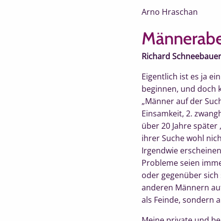
Arno Hraschan
Männerab
Richard Schneebauer,
Eigentlich ist es ja 
beginnen, und doch ka
„Männer auf der Such
Einsamkeit, 2. zwang
über 20 Jahre späte
ihrer Suche wohl nic
Irgendwie erscheinen
Probleme seien imme
oder gegenüber sich s
anderen Männern auf 
als Feinde, sondern
Meine private und ber