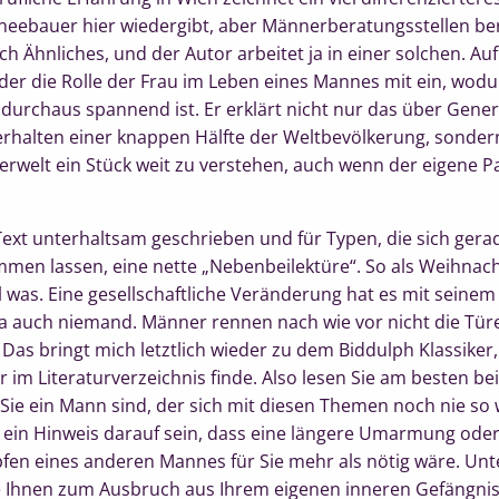
neebauer hier wiedergibt, aber Männerberatungsstellen be
 Ähnliches, und der Autor arbeitet ja in einer solchen. Auf
der die Rolle der Frau im Leben eines Mannes mit ein, wodu
 durchaus spannend ist. Er erklärt nicht nur das über Gene
rhalten einer knappen Hälfte der Weltbevölkerung, sonder
erwelt ein Stück weit zu verstehen, auch wenn der eigene Pa
r Text unterhaltsam geschrieben und für Typen, die sich ge
rimmen lassen, eine nette „Nebenbeilektüre“. So als Weihna
 was. Eine gesellschaftliche Veränderung hat es mit seinem
 ja auch niemand. Männer rennen nach wie vor nicht die Tür
 Das bringt mich letztlich wieder zu dem Biddulph Klassiker
im Literaturverzeichnis finde. Also lesen Sie am besten bei
s Sie ein Mann sind, der sich mit diesen Themen noch nie so w
 ein Hinweis darauf sein, dass eine längere Umarmung ode
opfen eines anderen Mannes für Sie mehr als nötig wäre. U
die Ihnen zum Ausbruch aus Ihrem eigenen inneren Gefängniss