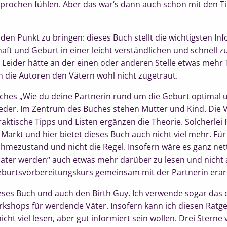
sprochen fühlen. Aber das war‘s dann auch schon mit den Ti
 den Punkt zu bringen: dieses Buch stellt die wichtigsten I
t und Geburt in einer leicht verständlichen und schnell z
. Leider hätte an der einen oder anderen Stelle etwas mehr 
 die Autoren den Vätern wohl nicht zugetraut.
uches „Wie du deine Partnerin rund um die Geburt optimal 
wieder. Im Zentrum des Buches stehen Mutter und Kind. Die
raktische Tipps und Listen ergänzen die Theorie. Solcherlei 
 Markt und hier bietet dieses Buch auch nicht viel mehr. Für 
hmezustand und nicht die Regel. Insofern wäre es ganz net
Vater werden“ auch etwas mehr darüber zu lesen und nicht a
burtsvorbereitungskurs gemeinsam mit der Partnerin erarb
ses Buch und auch den Birth Guy. Ich verwende sogar das 
kshops für werdende Väter. Insofern kann ich diesen Ratge
cht viel lesen, aber gut informiert sein wollen. Drei Sterne 