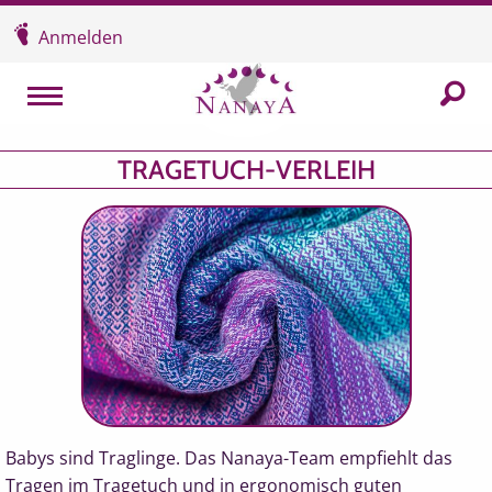
Überspringen und zum Inhalt
Anmelden
In der
MENU
TRAGETUCH-VERLEIH
Babys sind Traglinge. Das Nanaya-Team empfiehlt das
Tragen im Tragetuch und in ergonomisch guten