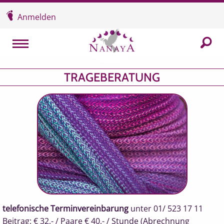
Überspringen und zum Inhalt
Anmelden
In der
MENU
TRAGEBERATUNG
telefonische Terminvereinbarung
unter 01/ 523 17 11
Beitrag: € 32,- / Paare € 40,- / Stunde (Abrechnung