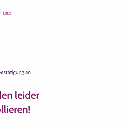
ie
hier
.
bestätigung an
en leider
lieren!