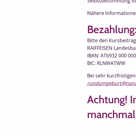
Selbstbestimmung fö
Nähere Informationen
Bezahlung
Bitte den Kursbeitra
RAIFFEISEN Landesb
IBAN: AT6932 000 000
BIC: RLNWATWW
Bei sehr kurzfristig
rundumgeburt@nana
Achtung! I
manchmal i