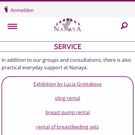
Überspringen und zum Inhalt
Anmelden
In der
MENU
SERVICE
In addition to our groups and consultations, there is also
practical everyday support at Nanaya.
Exhibition by Lucia Grejtakova
sling rental
breast pump rental
rental of breastfeeding sets