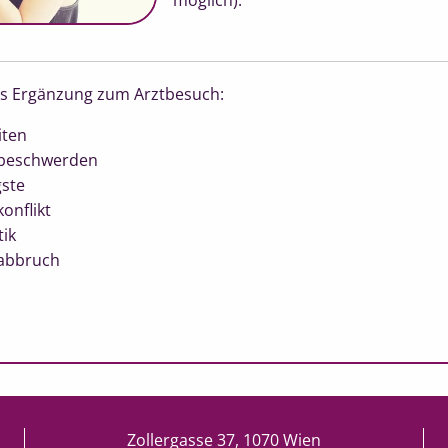
möglich).
s Ergänzung zum Arztbesuch:
iten
sbeschwerden
gste
onflikt
tik
abbruch
Zollergasse 37, 1070 Wien