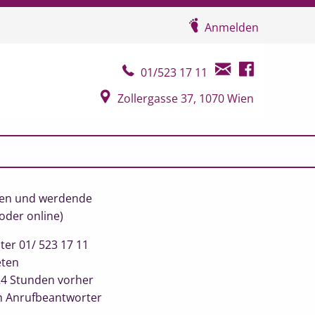
Anmelden
Telefonkontakt
E-Mail Kontakt
Facebook Seit
01/523 17 11
Google Map
Zollergasse 37, 1070 Wien
uen und werdende
 oder online)
ter 01/ 523 17 11
eten
4 Stunden vorher
m Anrufbeantworter