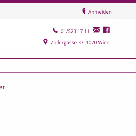
Anmelden
Telefonkontakt
E-Mail Kontakt
Facebook Seit
01/523 17 11
Google Map
Zollergasse 37, 1070 Wien
er