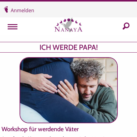
Überspringen und zum Inhalt
Anmelden
In der
MENU
ICH WERDE PAPA!
Workshop für werdende Väter