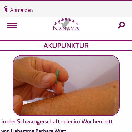
Überspringen und zum Inhalt
Anmelden
In der
MENU
AKUPUNKTUR
in der Schwangerschaft oder im Wochenbett
von Hebamme Barbara Würzl