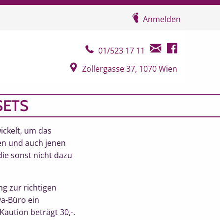
Anmelden
Telefonkontakt
E-Mail Kontakt
Facebook Seit
01/523 17 11
Google Map
Zollergasse 37, 1070 Wien
SETS
ckelt, um das
en und auch jenen
die sonst nicht dazu
g zur richtigen
a-Büro ein
aution beträgt 30,-.